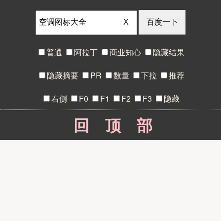
X
普通
阿拉丁
商业知心
隐藏结果
隐藏摘要
PR
数量
下拉
推荐
右侧
F0
F1
F2
F3
隐藏
回顶部